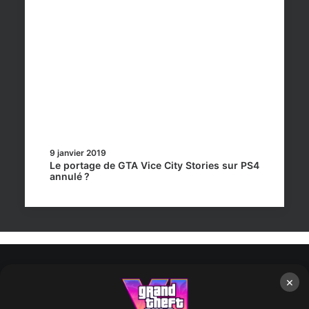
9 janvier 2019
Le portage de GTA Vice City Stories sur PS4
annulé ?
×
Rockstar Mag’, Copyright © 2013-2026 – Tous droits réservés
– Politiq