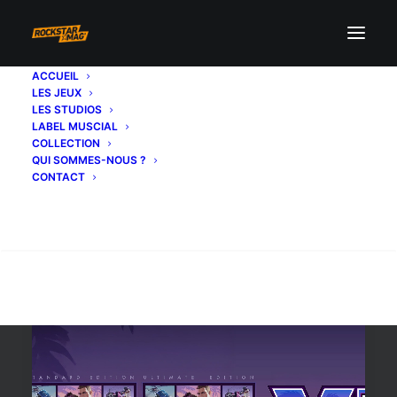
ACCUEIL
LES JEUX
disques
LES STUDIOS
LABEL MUSCIAL
COLLECTION
QUI SOMMES-NOUS ?
CONTACT
Recherche