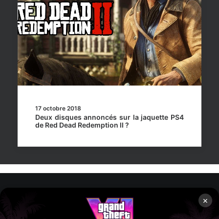
17 octobre 2018
Deux disques annoncés sur la jaquette PS4
de Red Dead Redemption II ?
×
Rockstar Mag’, Copyright © 2013-2026 – Tous droits réservés
– Politiq