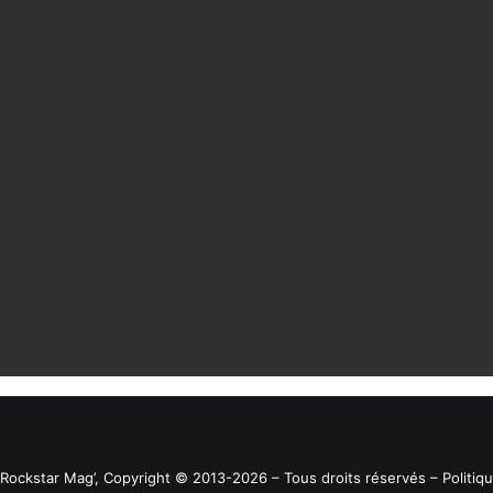
26 juillet 2022
GTA Online : La mise à jour Entreprises
Criminelles est disponible
Rockstar Mag’, Copyright © 2013-2026 – Tous droits réservés
– Politiq