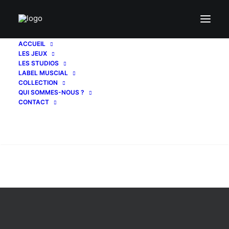
ACCUEIL
LES JEUX
criminelles
LES STUDIOS
LABEL MUSCIAL
COLLECTION
QUI SOMMES-NOUS ?
CONTACT
Recherche