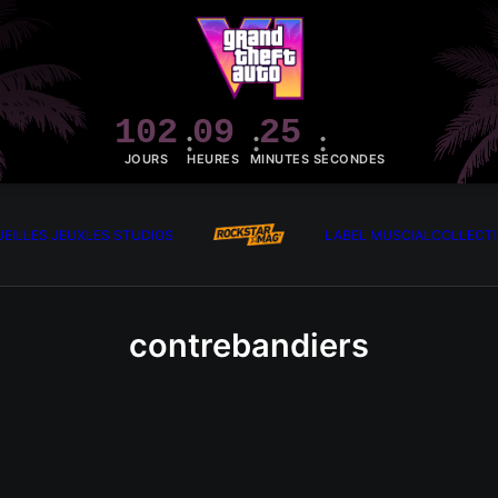
102
09
25
07
JOURS
HEURES
MINUTES
SECONDES
EIL
LES JEUX
LES STUDIOS
LABEL MUSCIAL
COLLECT
contrebandiers