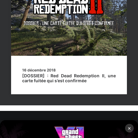
16 décembre 2018
[DOSSIER] : Red Dead Redemption II, une
carte fuitée qui s’est confirmée
×
Rockstar Mag’, Copyright © 2013-2026 – Tous droits réservés
– Politiq