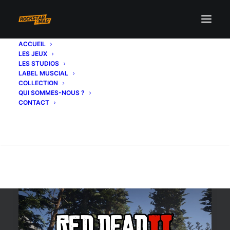
ACCUEIL
LES JEUX
comparaison
LES STUDIOS
LABEL MUSCIAL
COLLECTION
QUI SOMMES-NOUS ?
CONTACT
Recherche