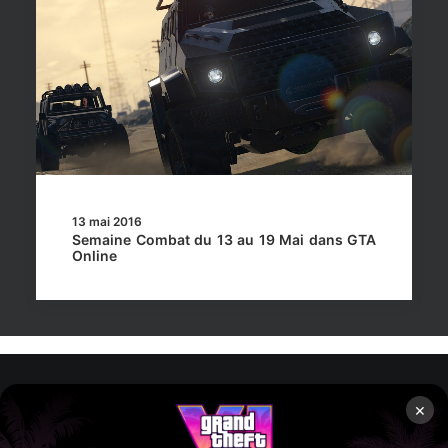
13 mai 2016
Semaine Combat du 13 au 19 Mai dans GTA
Online
×
Rockstar Mag’, Copyright © 2013-2026 – Tous droits réservés
– Politiq