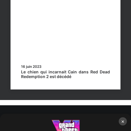
16 juin 2023
Le chien qui incarnait Cain dans Red Dead
Redemption 2 est décédé
×
Rockstar Mag’, Copyright © 2013-2026 – Tous droits réservés
– Politiq