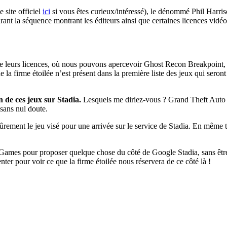
 site officiel
ici
si vous êtes curieux/intéressé), le dénommé Phil Harriso
rant la séquence montrant les éditeurs ainsi que certaines licences vidé
de leurs licences, où nous pouvons apercevoir Ghost Recon Breakpoint, 
e la firme étoilée n’est présent dans la première liste des jeux qui seron
 de ces jeux sur Stadia.
Lesquels me diriez-vous ? Grand Theft Auto V,
 sans nul doute.
 sûrement le jeu visé pour une arrivée sur le service de Stadia. En même
r Games pour proposer quelque chose du côté de Google Stadia, sans êt
enter pour voir ce que la firme étoilée nous réservera de ce côté là !