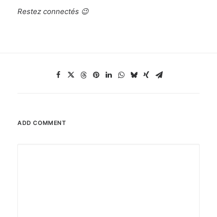
Restez connectés 😉
ADD COMMENT