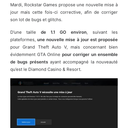
Mardi, Rockstar Games propose une nouvelle mise à
jour mais cette fois-ci corrective, afin de corriger
son lot de bugs et glitchs.
D’une taille
de 1.1 GO environ
, suivant les
plateformes,
une nouvelle mise à jour est proposée
pour Grand Theft Auto V, mais concernant bien
évidemment GTA Online
pour corriger un ensemble
de bugs présents
ayant accompagné la nouveauté
qu’est le Diamond Casino & Resort.