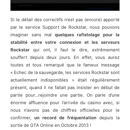
Si le détail des correctifs n’est pas (encore) apporté
par le service Support de Rockstar, nous pouvons
imaginer sans mal
quelques rafistolage pour la
stabilité entre votre connexion et les serveurs
Rockstar
qui ont, il faut le dire, extrêmement
souffert depuis deux jours. En effet, vous aurez
toutes et tous remarqué que le fameux message
« Echec de la sauvegarde, les services Rockstar sont
actuellement indisponibles » était régulièrement
présent, quand il ne fallait pas insister en début de
partie pour…rejoindre une partie. On parle d’une
énorme affluence pour l’arrivée du casino avec, si
nous n’avons pas de chiffres officielles pour le
confirmer,
un record de fréquentation
depuis la
sortie de GTA Online en Octobre 2013 !