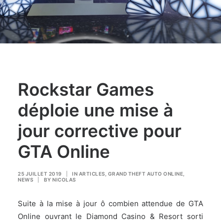
Rockstar Games
déploie une mise à
jour corrective pour
GTA Online
25 JUILLET 2019
|
IN
ARTICLES
,
GRAND THEFT AUTO ONLINE
,
NEWS
|
BY
NICOLAS
Suite à la mise à jour ô combien attendue de GTA
Online ouvrant le Diamond Casino & Resort sorti