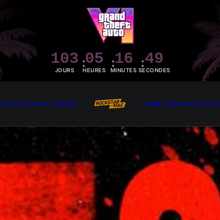
103
05
16
47
JOURS
HEURES
MINUTES
SECONDES
EIL
LES JEUX
LES STUDIOS
LABEL MUSCIAL
COLLECT