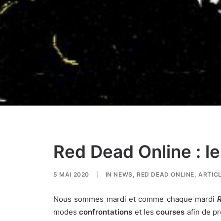
Red Dead Online : le
5 MAI 2020
|
IN
NEWS
,
RED DEAD ONLINE
,
ARTIC
Nous sommes mardi et comme chaque mardi
modes
confrontations
et les
courses
afin de pr