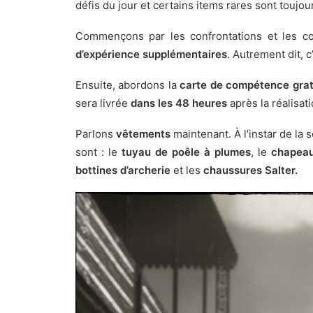
défis du jour et certains items rares sont touj
Commençons par les confrontations et les c
d’expérience supplémentaires
. Autrement dit, 
Ensuite, abordons la
carte de compétence grat
sera livrée
dans les 48 heures
après la réalisat
Parlons
vêtements
maintenant.
À l’instar de l
sont : le
tuyau de poêle à plumes
, le
chapeau
bottines d’archerie
et les
chaussures Salter.