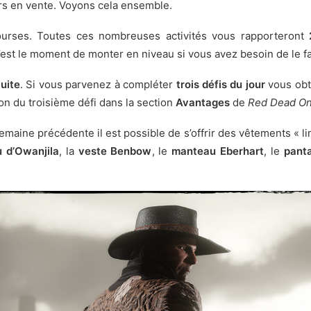
ours en vente. Voyons cela ensemble.
ourses. Toutes ces nombreuses activités vous rapporteront
c’est le moment de monter en niveau si vous avez besoin de le fa
uite
. Si vous parvenez à compléter
trois défis du jour
vous obt
ion du troisième défi dans la section
Avantages
de
Red Dead On
a semaine précédente
il est possible de s’offrir des vêtements « l
 d’Owanjila
, la
veste Benbow
, le
manteau Eberhart
, le
pant