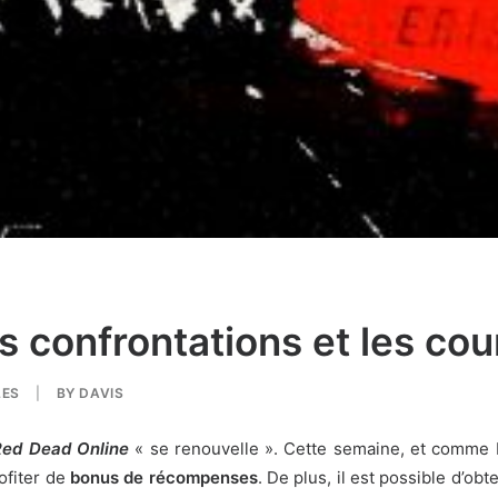
s confrontations et les co
LES
|
BY
DAVIS
Red Dead Online
« se renouvelle ». Cette semaine, et comme b
ofiter de
bonus de récompenses
. De plus, il est possible d’o