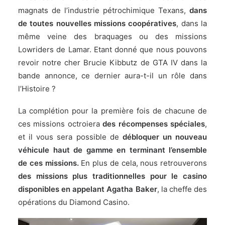
magnats de l’industrie pétrochimique Texans,
dans
de toutes nouvelles missions coopératives
, dans la
même veine des braquages ou des missions
Lowriders de Lamar. Etant donné que nous pouvons
revoir notre cher Brucie Kibbutz de GTA IV dans la
bande annonce, ce dernier aura-t-il un rôle dans
l’Histoire ?
La complétion pour la première fois de chacune de
ces missions octroiera
des récompenses spéciales
,
et il vous sera possible de
débloquer un nouveau
véhicule haut de gamme en terminant l’ensemble
de ces missions.
En plus de cela, nous retrouverons
des missions plus traditionnelles pour le casino
disponibles en appelant Agatha Baker
, la cheffe des
opérations du Diamond Casino.