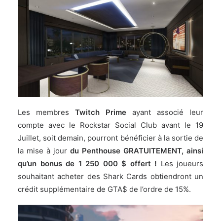
Les membres
Twitch Prime
ayant associé leur
compte avec le Rockstar Social Club avant le 19
Juillet, soit demain, pourront bénéficier à la sortie de
la mise à jour
du Penthouse GRATUITEMENT, ainsi
qu’un bonus de 1 250 000 $ offert !
Les joueurs
souhaitant acheter des Shark Cards obtiendront un
crédit supplémentaire de GTA$ de l’ordre de 15%.