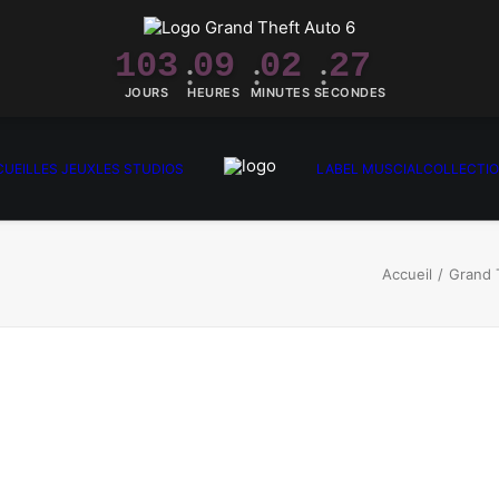
103
09
02
27
JOURS
HEURES
MINUTES
SECONDES
UEIL
LES JEUX
LES STUDIOS
LABEL MUSCIAL
COLLECTI
Accueil
Grand 