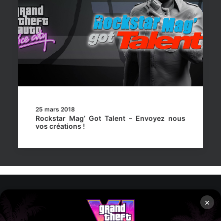
25 mars 2018
Rockstar Mag’ Got Talent – Envoyez nous
vos créations !
×
Rockstar Mag’, Copyright © 2013-2026 – Tous droits réservés
– Politiq