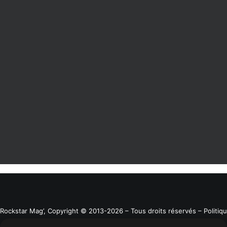
14 février 2024
[FIL ROUGE] Red Dead Redemption III –
Infos, Dates, Rumeurs, Images, Vidéos
Rockstar Mag’, Copyright © 2013-2026 – Tous droits réservés
– Politiq