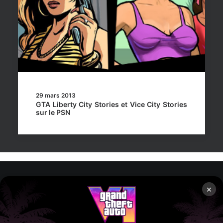
29 mars 2013
GTA Liberty City Stories et Vice City Stories
sur le PSN
×
Rockstar Mag’, Copyright © 2013-2026 – Tous droits réservés
– Politiq