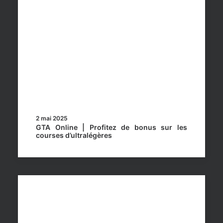
2 mai 2025
GTA Online | Profitez de bonus sur les
courses d’ultralégères