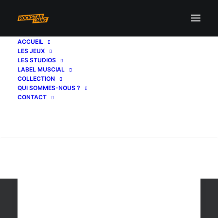
ACCUEIL
LES JEUX
réduction gta +
LES STUDIOS
LABEL MUSCIAL
COLLECTION
QUI SOMMES-NOUS ?
CONTACT
Recherche