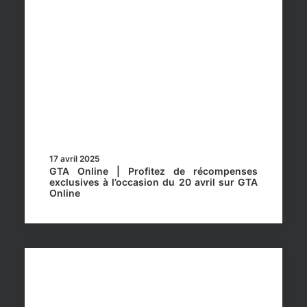
17 avril 2025
GTA Online | Profitez de récompenses
exclusives à l’occasion du 20 avril sur GTA
Online