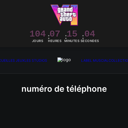
104
07
15
04
JOURS
HEURES
MINUTES
SECONDES
UEIL
LES JEUX
LES STUDIOS
LABEL MUSCIAL
COLLECTI
numéro de téléphone