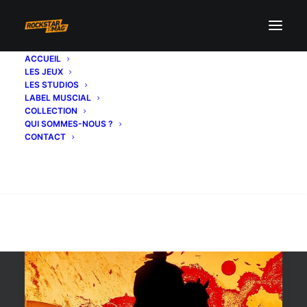
ACCUEIL
LES JEUX
livre Red Dead’s History
LES STUDIOS
LABEL MUSCIAL
Tore Olsson
COLLECTION
QUI SOMMES-NOUS ?
CONTACT
Recherche