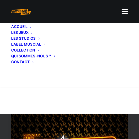
ACCUEIL
LES JEUX
hébergement
LES STUDIOS
LABEL MUSCIAL
COLLECTION
QUI SOMMES-NOUS ?
CONTACT
Recherche