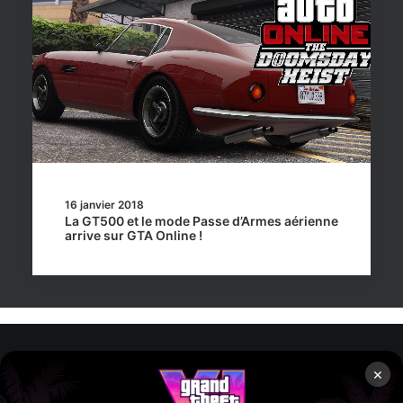
16 janvier 2018
La GT500 et le mode Passe d’Armes aérienne
arrive sur GTA Online !
×
Rockstar Mag’, Copyright © 2013-2026 – Tous droits réservés
– Politiq