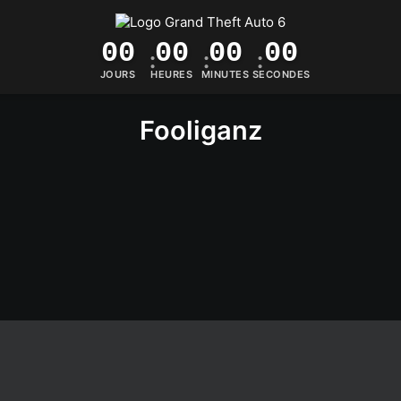
UEIL
LES JEUX
LES STUDIOS
LABEL MUSCIAL
COLLECTI
00
00
00
00
JOURS
HEURES
MINUTES
SECONDES
Fooliganz