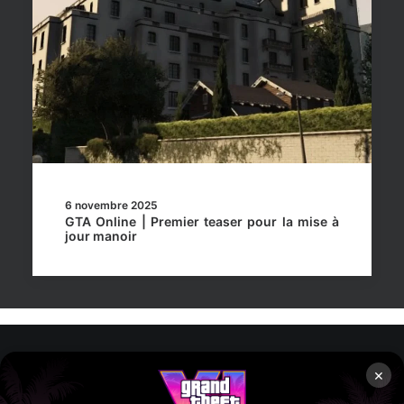
6 novembre 2025
GTA Online | Premier teaser pour la mise à
jour manoir
×
Rockstar Mag’, Copyright © 2013-2026 – Tous droits réservés
– Politiq