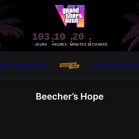
103
10
20
09
JOURS
HEURES
MINUTES
SECONDES
EIL
LES JEUX
LES STUDIOS
LABEL MUSCIAL
COLLECT
Beecher’s Hope