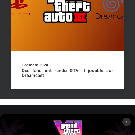
1 octobre 2024
Des fans ont rendu GTA III jouable sur
Dreamcast
×
Rockstar Mag’, Copyright © 2013-2026 – Tous droits réservés
– Politiq