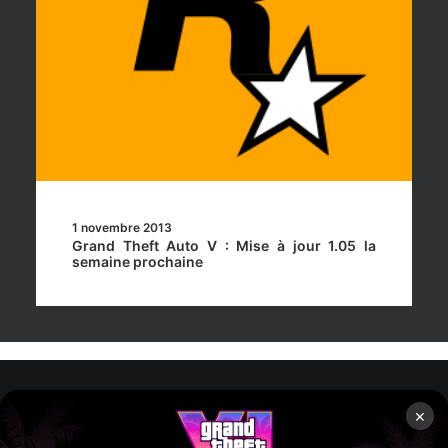
1 novembre 2013
Grand Theft Auto V : Mise à jour 1.05 la
semaine prochaine
×
Rockstar Mag’, Copyright © 2013-2026 – Tous droits réservés
– Politiq